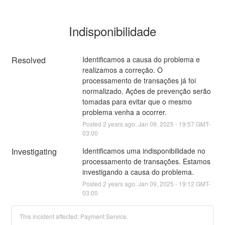
Indisponibilidade
Resolved
Identificamos a causa do problema e 
realizamos a correção. O 
processamento de transações já foi 
normalizado. Ações de prevenção serão 
tomadas para evitar que o mesmo 
problema venha a ocorrer.
Posted
2
years ago.
Jan
09
,
2025
-
19:57
GMT-
03:00
Investigating
Identificamos uma indisponibilidade no 
processamento de transações. Estamos 
investigando a causa do problema.
Posted
2
years ago.
Jan
09
,
2025
-
19:12
GMT-
03:00
This incident affected: Payment Service.